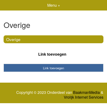
Menu +
Overige
Overige
Link toevoegen
Link toevoegen
Copyright © 2023 Onderdeel van
BaakmanMedia
&
Vrolijk Internet Services